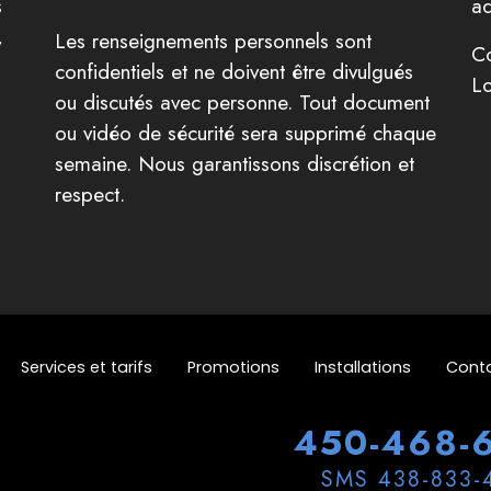
s
ad
,
Les renseignements personnels sont
Co
confidentiels et ne doivent être divulgués
Lo
ou discutés avec personne. Tout document
ou vidéo de sécurité sera supprimé chaque
semaine. Nous garantissons discrétion et
respect.
Services et tarifs
Promotions
Installations
Conta
450-468-
SMS 438-833-