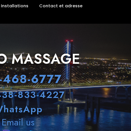
Installations
Contact et adresse
IO MASSAGE
-468-6777
438-833-4227
hatsApp
Email us