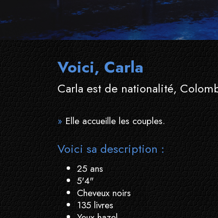
Voici, Carla
Carla est de nationalité, Colom
»
Elle accueille les couples.
Voici sa description :
25 ans
5'4"
Cheveux noirs
135 livres
Yeux hazel