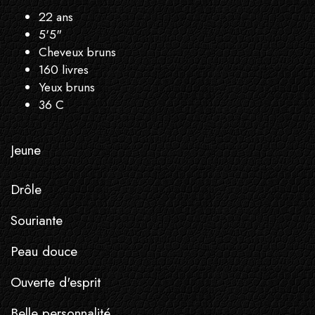
22 ans
5'5"
Cheveux bruns
160 livres
Yeux bruns
36 C
Jeune
Drôle
Souriante
Peau douce
Ouverte d'esprit
Belle personnalité